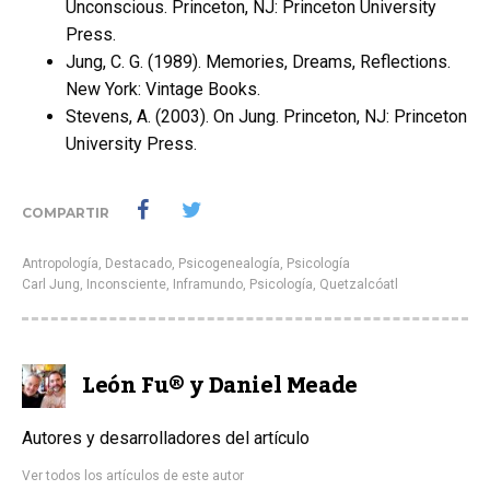
Unconscious. Princeton, NJ: Princeton University
Press.
Jung, C. G. (1989). Memories, Dreams, Reflections.
New York: Vintage Books.
Stevens, A. (2003). On Jung. Princeton, NJ: Princeton
University Press.
COMPARTIR
Antropología
,
Destacado
,
Psicogenealogía
,
Psicología
Carl Jung
,
Inconsciente
,
Inframundo
,
Psicología
,
Quetzalcóatl
León Fu® y Daniel Meade
Autores y desarrolladores del artículo
Ver todos los artículos de este autor